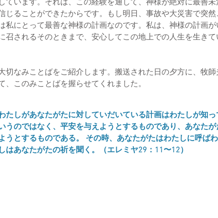
しています。それは、この経験を通して、神様が絶対に最善未
信じることができたからです。もし明日、事故や大災害で突然
は私にとって最善な神様の計画なのです。私は、神様の計画が
に召されるそのときまで、安心してこの地上での人生を生きて
切なみことばをご紹介します。搬送された日の夕方に、牧師
て、このみことばを握らせてくれました。
わたしがあなたがたに対していだいている計画はわたしが知っ
いうのではなく、平安を与えようとするものであり、あなたが
ようとするものである。 その時、あなたがたはわたしに呼ば
しはあなたがたの祈を聞く。（エレミヤ29：11〜12）