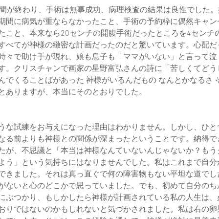
間が終わり、手術は無事成功、病理検査の結果は良性でした。
期間に病気が重ならなかったこと、手術の予約枠に偶然キャン
たこと、本来なら20センチの開腹手術だったところを4センチ
すべてが神様の緻密な計画だったのだと驚いています。心配だ
時々で助け手が現れ、娘も息子も「ママがいない」と言って泣
す。クリスチャンで画家の星野富弘さんの詩に「苦しくてどう
んでくることばがあった 神様がいるんだもの なんとかなるさ 
とありますが、本当にそのとおりでした。
な試練をお与えになった理由はわかりません。しかし、ひと
なる前よりも神様との関係が深まったということです。納得で
たが、不思議と「本当は神様なんていないんじゃないか？もう
よう」という気持ちにはなりませんでした。私はこれまで自分
できました。それは真っ直ぐで何の障害物もない平坦な道でし
がないと心のどこかで思っていました。でも、初めて自分のち
にぶつかり、もしかしたら神様が計画されている私の人生は、
おりではないのかもしれないと気づかされました。私は右の卵