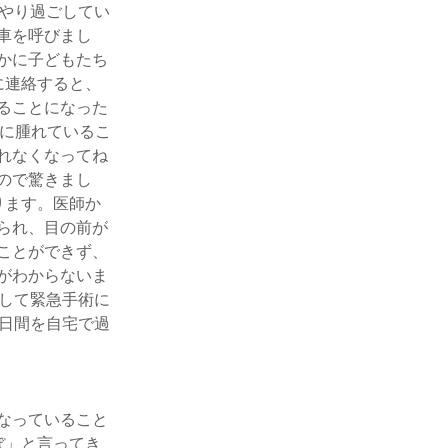
くやり過ごしてい
車を呼びまし
かに子どもたち
に連絡すると、
ることになった
さに腫れているこ
れなくなってね
ので驚きまし
ります。医師か
られ、目の前が
ことができず、
がわからないま
裂して緊急手術に
3日間を自宅で過
なっていること
ぼ」と言ってき