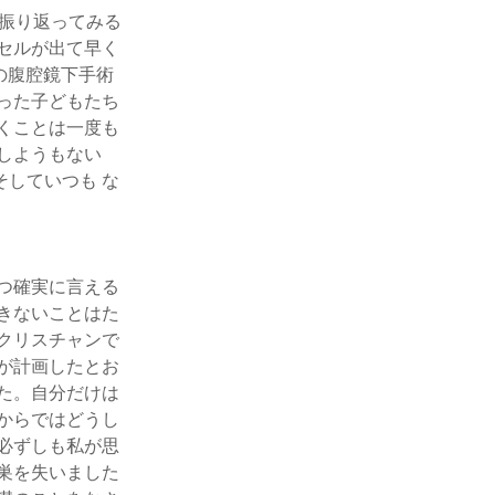
振り返ってみる
セルが出て早く
の腹腔鏡下手術
った子どもたち
くことは一度も
しようもない
そしていつも な
つ確実に言える
きないことはた
クリスチャンで
が計画したとお
た。自分だけは
からではどうし
必ずしも私が思
巣を失いました