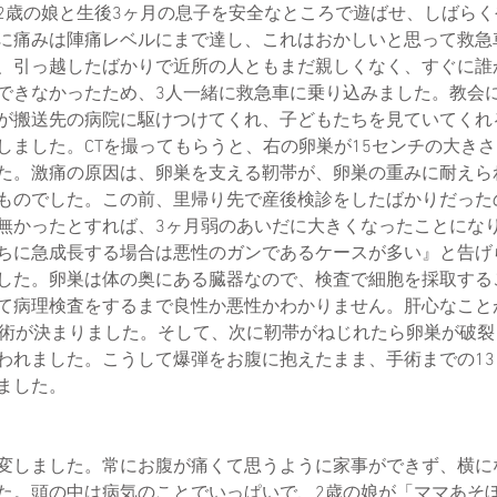
2歳の娘と生後3ヶ月の息子を安全なところで遊ばせ、しばら
に痛みは陣痛レベルにまで達し、これはおかしいと思って救急
、引っ越したばかりで近所の人ともまだ親しくなく、すぐに誰
できなかったため、3人一緒に救急車に乗り込みました。教会
が搬送先の病院に駆けつけてくれ、子どもたちを見ていてくれ
しました。CTを撮ってもらうと、右の卵巣が15センチの大き
た。激痛の原因は、卵巣を支える靭帯が、卵巣の重みに耐えら
ものでした。この前、里帰り先で産後検診をしたばかりだった
無かったとすれば、3ヶ月弱のあいだに大きくなったことにな
ちに急成長する場合は悪性のガンであるケースが多い』と告げ
した。卵巣は体の奥にある臓器なので、検査で細胞を採取する
て病理検査をするまで良性か悪性かわかりません。肝心なこと
手術が決まりました。そして、次に靭帯がねじれたら卵巣が破
われました。こうして爆弾をお腹に抱えたまま、手術までの1
ました。
しました。常にお腹が痛くて思うように家事ができず、横に
た。頭の中は病気のことでいっぱいで、2歳の娘が「ママあそ