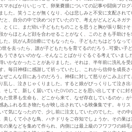
スマホばかりいじって、卵巣嚢腫についての記事や闘病ブログ
ました。笑うことが無くなり、心は悲しみと不安に支配されて
だと、自分の中で決めつけていたので、考えがどんどんネガテ
。とくに、まだ幼い子どもたちのことを思うと胸が張り裂けそ
段からほとんど顔を合わせることがなく、このときも手助けを
した。抗がん剤治療にでもなったら、子どもたちはどうなって
の世を去ったら、誰が子どもたちを育てるのだろう…可愛い子
もうできないのかな…そんなことばかりぐるぐる考えていまし
得いかなかったことがありました。それは、半年前に洗礼を受
す。毎日神様に感謝して祈っていたし、これから信仰を成長さ
なぜこんな目にあうのだろう。神様に対して怒りがこみ上げて
り乱し、泣きじゃくりました。すると娘がびっくりして泣き出
。そして、新しく届いていたDVDのことを思い出してすぐに封
ちた世界も生命も、どこから来て、なぜ存在しているのか」が
感あふれる生き物たちが映し出されている映像集です。キリス
いて気になったので、少し前に注文していたのでした。その中
。美しくて小さな鳥、ハチドリをご存知でしょうか。その巣は
モの巣などを集めて作られ、内側には最上級のフワフワの綿毛