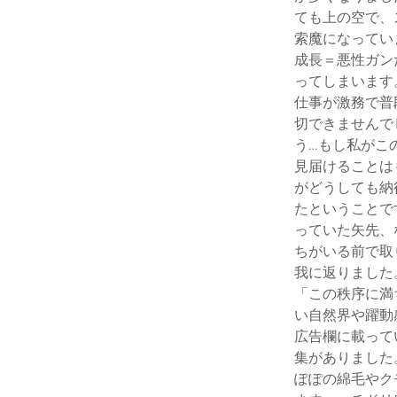
ても上の空で、
索魔になってい
成長＝悪性ガン
ってしまいます
仕事が激務で普
切できませんで
う…もし私がこ
見届けることは
がどうしても納
たということで
っていた矢先、
ちがいる前で取
我に返りました
「この秩序に満
い自然界や躍動
広告欄に載って
集がありました
ぽぽの綿毛やク